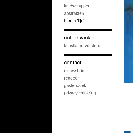
landschappen
abstrakten
thema 'tijd'
online winkel
kunstkaart versturen
contact
nieuwsbrief
reageer
gastenboek
privacyverklaring