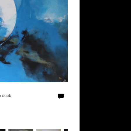
p doek