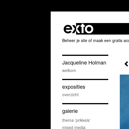
Beheer je site
of
maak een gratis ac
Jacqueline Holman
welkom
exposities
overzicht
galerie
thema 'prikkels'
mixed media