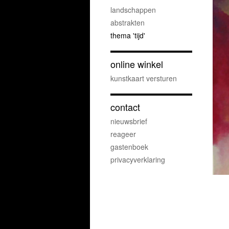
landschappen
abstrakten
thema 'tijd'
online winkel
kunstkaart versturen
contact
nieuwsbrief
reageer
gastenboek
privacyverklaring