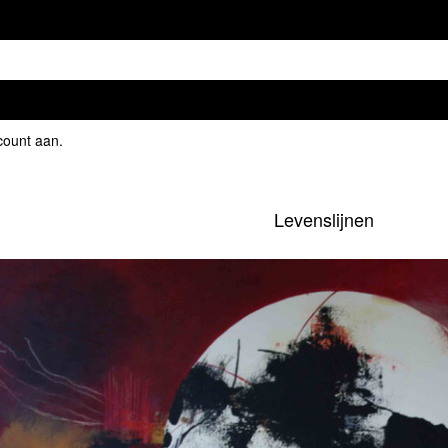
count aan
.
Levenslijnen