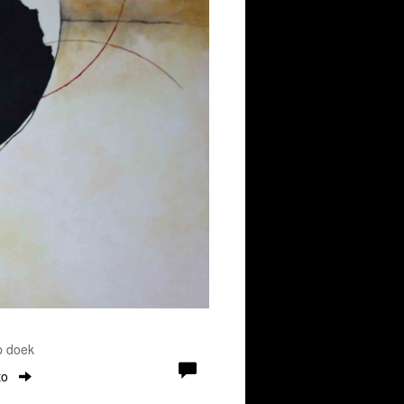
p doek
to