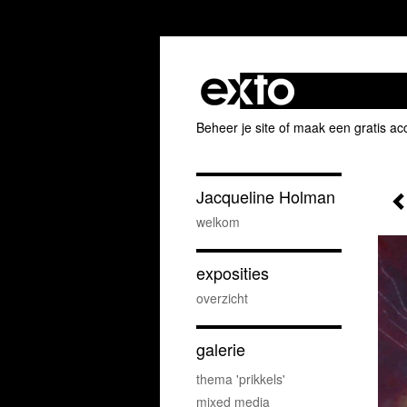
Beheer je site
of
maak een gratis ac
Jacqueline Holman
welkom
exposities
overzicht
galerie
thema 'prikkels'
mixed media