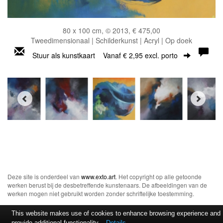
80 x 100 cm, © 2013, € 475,00
Tweedimensionaal | Schilderkunst | Acryl | Op doek
Stuur als kunstkaart
Vanaf € 2,95 excl. porto
Deze site is onderdeel van
www.exto.art
. Het copyright op alle getoonde
werken berust bij de desbetreffende kunstenaars. De afbeeldingen van de
werken mogen niet gebruikt worden zonder schriftelijke toestemming.
This website makes use of cookies to enhance browsing experience and
provide additional functionality.
Details