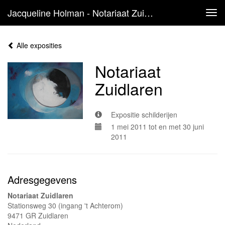
Jacqueline Holman - Notariaat Zuidlaren
Tog
navi
Alle exposities
Notariaat
Zuidlaren
Expositie schilderijen
1 mei 2011 tot en met 30 juni
2011
Adresgegevens
Notariaat Zuidlaren
Stationsweg 30 (ingang 't Achterom)
9471 GR Zuidlaren